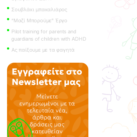
Σουβλάκι μπακαλιάρος
“Μαζί Μπορούμε” Έργο
Pilot training for parents and
guardians of children with ADHD
Ας παίξουμε με τα φαγητά