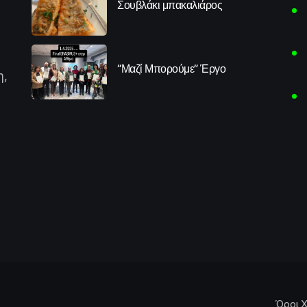
Σουβλάκι μπακαλιάρος
“Μαζί Μπορούμε” Έργο
η,
Όροι Χ