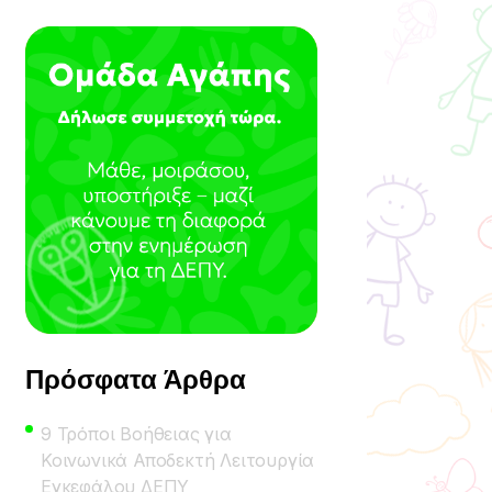
Πρόσφατα Άρθρα
9 Τρόποι Βοήθειας για
Κοινωνικά Αποδεκτή Λειτουργία
Εγκεφάλου ΔΕΠΥ