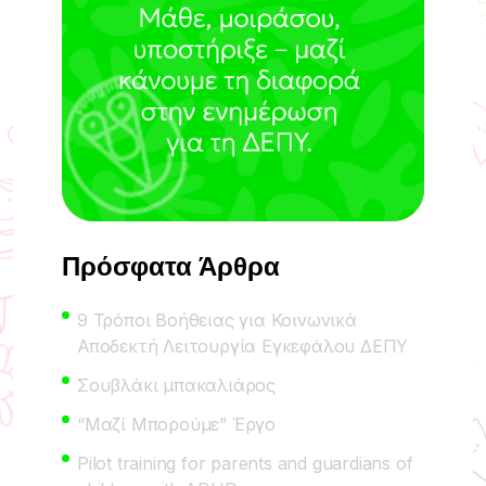
Πρόσφατα Άρθρα
9 Τρόποι Βοήθειας για Κοινωνικά
Αποδεκτή Λειτουργία Εγκεφάλου ΔΕΠΥ
Σουβλάκι μπακαλιάρος
“Μαζί Μπορούμε” Έργο
Pilot training for parents and guardians of