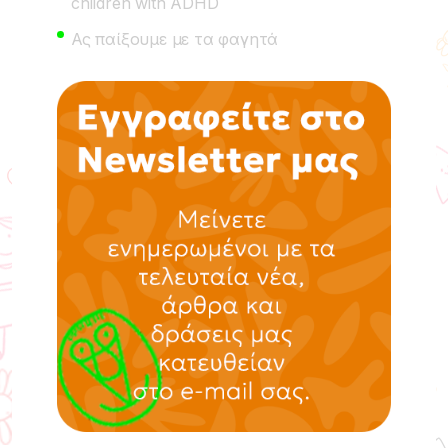
children with ADHD
Ας παίξουμε με τα φαγητά