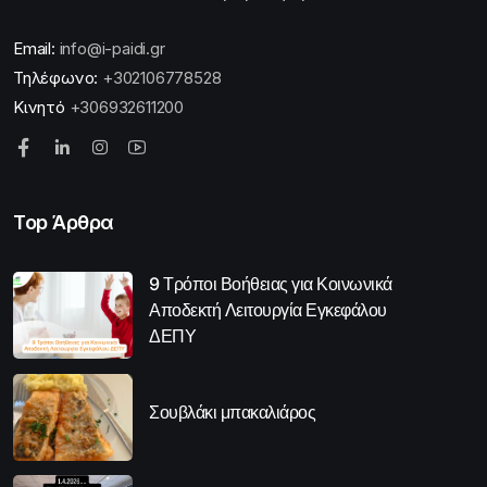
Email:
info@i-paidi.gr
Τηλέφωνο:
+302106778528
Κινητό
+306932611200
Top Άρθρα
9 Τρόποι Βοήθειας για Κοινωνικά
Αποδεκτή Λειτουργία Εγκεφάλου
ΔΕΠΥ
Σουβλάκι μπακαλιάρος