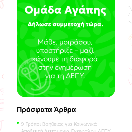
Πρόσφατα Άρθρα
9 Τρόποι Βοήθειας για Κοινωνικά
Αποδεκτή Λειτουργία Εγκεφάλου ΔΕΠΥ