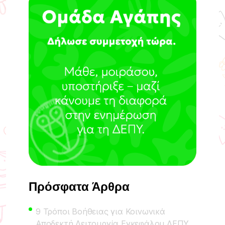
Πρόσφατα Άρθρα
9 Τρόποι Βοήθειας για Κοινωνικά
Αποδεκτή Λειτουργία Εγκεφάλου ΔΕΠΥ