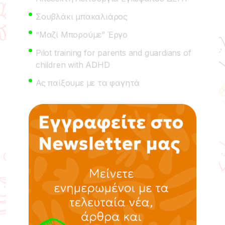
Σουβλάκι μπακαλιάρος
“Μαζί Μπορούμε” Έργο
Pilot training for parents and guardians of
children with ADHD
Ας παίξουμε με τα φαγητά