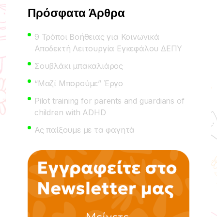
Πρόσφατα Άρθρα
9 Τρόποι Βοήθειας για Κοινωνικά
Αποδεκτή Λειτουργία Εγκεφάλου ΔΕΠΥ
Σουβλάκι μπακαλιάρος
“Μαζί Μπορούμε” Έργο
Pilot training for parents and guardians of
children with ADHD
Ας παίξουμε με τα φαγητά