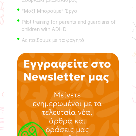
“Μαζί Μπορούμε” Έργο
Pilot training for parents and guardians of
children with ADHD
Ας παίξουμε με τα φαγητά