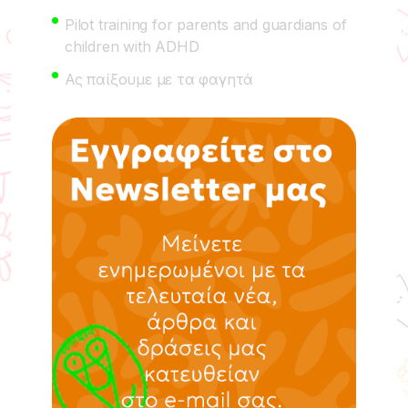
Pilot training for parents and guardians of
children with ADHD
Ας παίξουμε με τα φαγητά