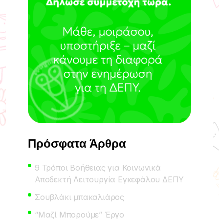
Πρόσφατα Άρθρα
9 Τρόποι Βοήθειας για Κοινωνικά
Αποδεκτή Λειτουργία Εγκεφάλου ΔΕΠΥ
Σουβλάκι μπακαλιάρος
“Μαζί Μπορούμε” Έργο