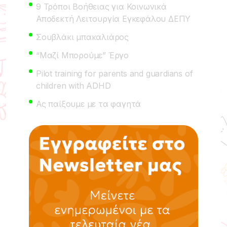
9 Τρόποι Βοήθειας για Κοινωνικά
Αποδεκτή Λειτουργία Εγκεφάλου ΔΕΠΥ
Σουβλάκι μπακαλιάρος
“Μαζί Μπορούμε” Έργο
Pilot training for parents and guardians of
children with ADHD
Ας παίξουμε με τα φαγητά