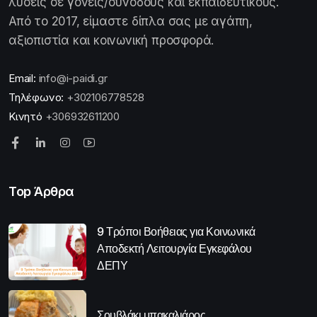
λύσεις σε γονείς/συνοδούς και εκπαιδευτικούς.
Από το 2017, είμαστε δίπλα σας με αγάπη,
αξιοπιστία και κοινωνική προσφορά.
Email:
info@i-paidi.gr
Τηλέφωνο:
+302106778528
Κινητό
+306932611200
Top Άρθρα
9 Τρόποι Βοήθειας για Κοινωνικά
Αποδεκτή Λειτουργία Εγκεφάλου
ΔΕΠΥ
Σουβλάκι μπακαλιάρος