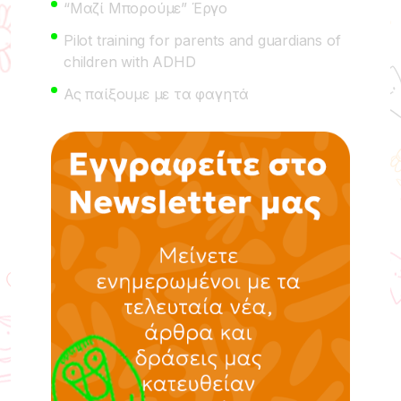
“Μαζί Μπορούμε” Έργο
Pilot training for parents and guardians of
children with ADHD
Ας παίξουμε με τα φαγητά