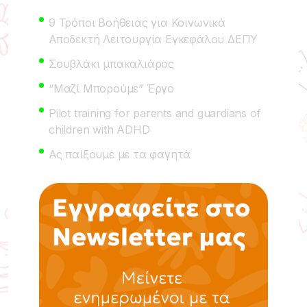
9 Τρόποι Βοήθειας για Κοινωνικά
Αποδεκτή Λειτουργία Εγκεφάλου ΔΕΠΥ
Σουβλάκι μπακαλιάρος
“Μαζί Μπορούμε” Έργο
Pilot training for parents and guardians of
children with ADHD
Ας παίξουμε με τα φαγητά