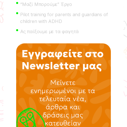
“Μαζί Μπορούμε” Έργο
Pilot training for parents and guardians of
children with ADHD
Ας παίξουμε με τα φαγητά