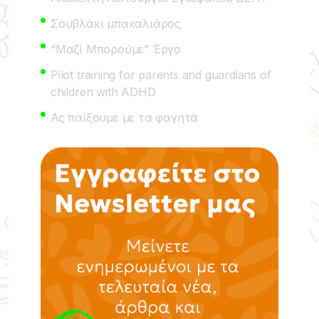
Σουβλάκι μπακαλιάρος
“Μαζί Μπορούμε” Έργο
Pilot training for parents and guardians of
children with ADHD
Ας παίξουμε με τα φαγητά