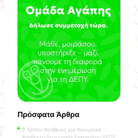
Πρόσφατα Άρθρα
9 Τρόποι Βοήθειας για Κοινωνικά
Αποδεκτή Λειτουργία Εγκεφάλου ΔΕΠΥ