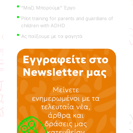
“Μαζί Μπορούμε” Έργο
Pilot training for parents and guardians of
children with ADHD
Ας παίξουμε με τα φαγητά