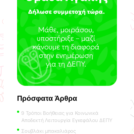
Πρόσφατα Άρθρα
9 Τρόποι Βοήθειας για Κοινωνικά
Αποδεκτή Λειτουργία Εγκεφάλου ΔΕΠΥ
Σουβλάκι μπακαλιάρος