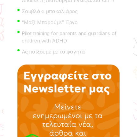
Αποδεκτή Λειτουργία Εγκεφάλου ΔΕΠΥ
Σουβλάκι μπακαλιάρος
“Μαζί Μπορούμε” Έργο
Pilot training for parents and guardians of
children with ADHD
Ας παίξουμε με τα φαγητά