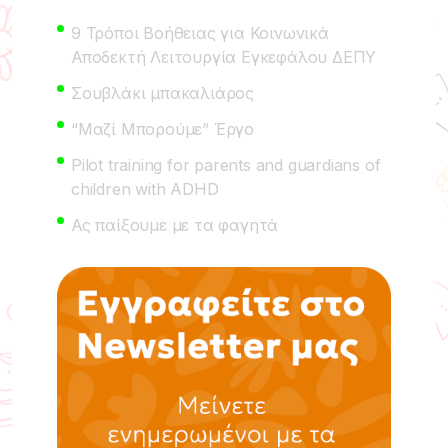
9 Τρόποι Βοήθειας για Κοινωνικά
Αποδεκτή Λειτουργία Εγκεφάλου ΔΕΠΥ
Σουβλάκι μπακαλιάρος
“Μαζί Μπορούμε” Έργο
Pilot training for parents and guardians of
children with ADHD
Ας παίξουμε με τα φαγητά