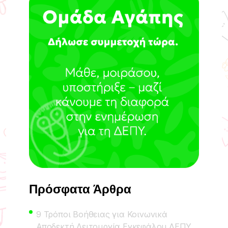
Πρόσφατα Άρθρα
9 Τρόποι Βοήθειας για Κοινωνικά
Αποδεκτή Λειτουργία Εγκεφάλου ΔΕΠΥ