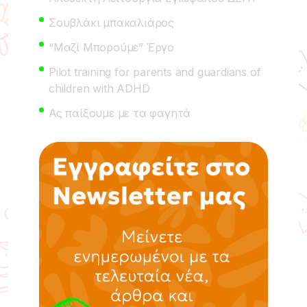
Σουβλάκι μπακαλιάρος
“Μαζί Μπορούμε” Έργο
Pilot training for parents and guardians of
children with ADHD
Ας παίξουμε με τα φαγητά