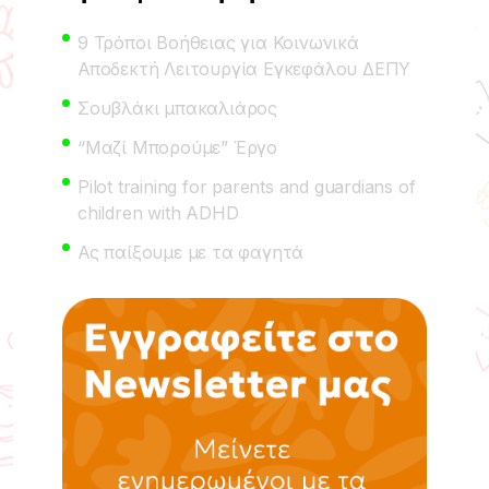
9 Τρόποι Βοήθειας για Κοινωνικά
Αποδεκτή Λειτουργία Εγκεφάλου ΔΕΠΥ
Σουβλάκι μπακαλιάρος
“Μαζί Μπορούμε” Έργο
Pilot training for parents and guardians of
children with ADHD
Ας παίξουμε με τα φαγητά