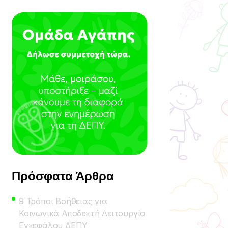
Πρόσφατα Άρθρα
9 Τρόποι Βοήθειας για
Κοινωνικά Αποδεκτή Λειτουργία
Εγκεφάλου ΔΕΠΥ