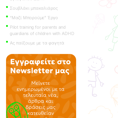
Σουβλάκι μπακαλιάρος
“Μαζί Μπορούμε” Έργο
Pilot training for parents and
guardians of children with ADHD
Ας παίξουμε με τα φαγητά