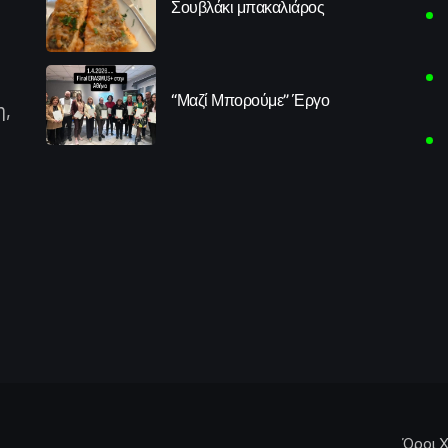
Σουβλάκι μπακαλιάρος
“Μαζί Μπορούμε” Έργο
η,
Όροι Χ