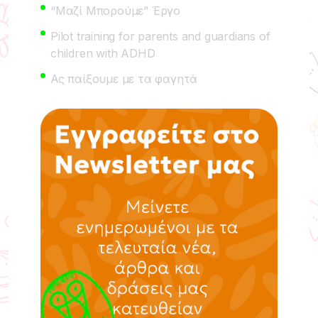
“Μαζί Μπορούμε” Έργο
Pilot training for parents and guardians of
children with ADHD
Ας παίξουμε με τα φαγητά