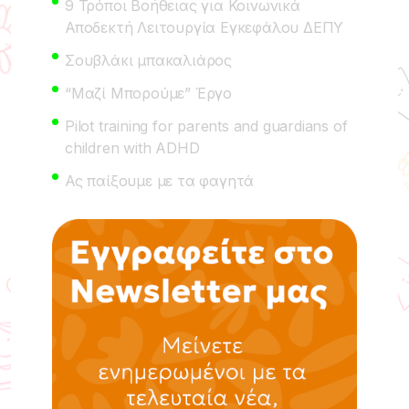
9 Τρόποι Βοήθειας για Κοινωνικά
Αποδεκτή Λειτουργία Εγκεφάλου ΔΕΠΥ
Σουβλάκι μπακαλιάρος
“Μαζί Μπορούμε” Έργο
Pilot training for parents and guardians of
children with ADHD
Ας παίξουμε με τα φαγητά