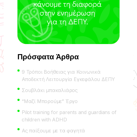
Πρόσφατα Άρθρα
9 Τρόποι Βοήθειας για Κοινωνικά
Αποδεκτή Λειτουργία Εγκεφάλου ΔΕΠΥ
Σουβλάκι μπακαλιάρος
“Μαζί Μπορούμε” Έργο
Pilot training for parents and guardians of
children with ADHD
Ας παίξουμε με τα φαγητά