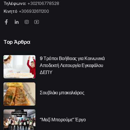
Τηλέφωνο:
+302106778528
Κινητό
+306932611200
Top Άρθρα
9 Τρόποι Βοήθειας για Κοινωνικά
Αποδεκτή Λειτουργία Εγκεφάλου
ΔΕΠΥ
Σουβλάκι μπακαλιάρος
“Μαζί Μπορούμε” Έργο