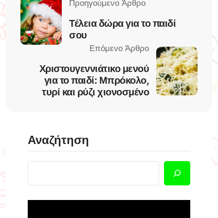
Τέλεια δώρα για το παιδί
σου
Χριστουγεννιάτικο μενού
για το παιδί: Μπρόκολο,
τυρί και ρύζι χιονοσμένο
Αναζήτηση