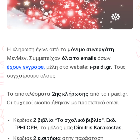
Η κλήρωση έγινε από το
μόνιμο συνεργάτη
ΜενΜεν. Συμμετείχαν
όλα τα emails
όσων
έχουν εγγραφεί
μέλη στο website:
i-paidi.gr
. Τους
συγχαίρουμε όλους.
Τα αποτελέσματα
2ης κλήρωσης
από το i-paidi.gr.
Οι τυχεροί ειδοποιήθηκαν με προσωπικό email.
Κέρδισε
2 βιβλία
“
Το σχολικό βιβλίο
“,
Εκδ.
ΓΡΗΓΟΡΗ
, το μέλος μας
Dimitris Karakostas
.
Κέρδισε
2 εισιτήρια
στην παράσταση