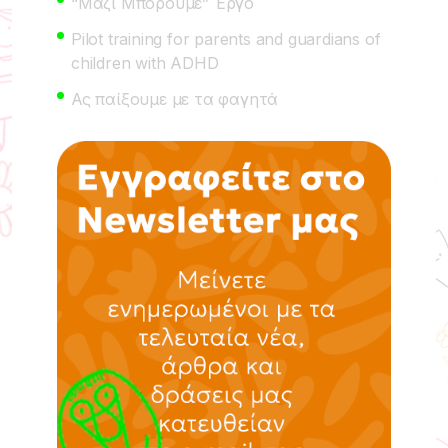
“Μαζί Μπορούμε” Έργο
Pilot training for parents and guardians of
children with ADHD
Ας παίξουμε με τα φαγητά