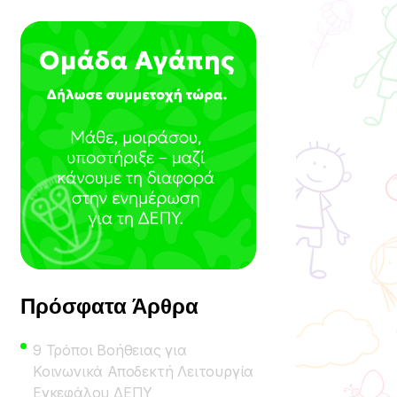
Πρόσφατα Άρθρα
9 Τρόποι Βοήθειας για
Κοινωνικά Αποδεκτή Λειτουργία
Εγκεφάλου ΔΕΠΥ