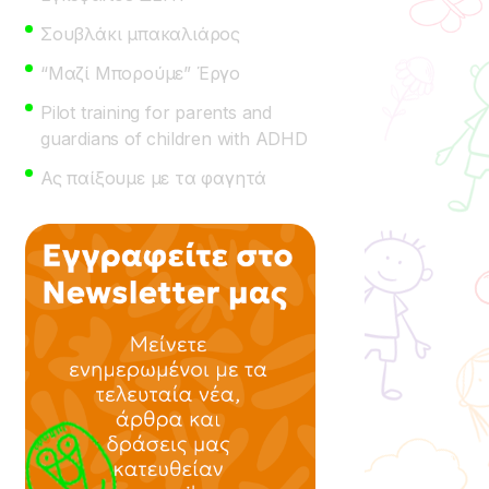
Σουβλάκι μπακαλιάρος
“Μαζί Μπορούμε” Έργο
Pilot training for parents and
guardians of children with ADHD
Ας παίξουμε με τα φαγητά