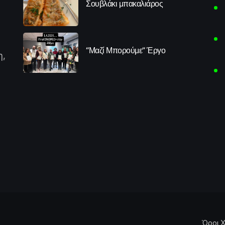
Σουβλάκι μπακαλιάρος
“Μαζί Μπορούμε” Έργο
η,
Όροι Χ