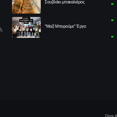
Σουβλάκι μπακαλιάρος
“Μαζί Μπορούμε” Έργο
η,
Όροι Χ