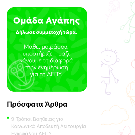
Πρόσφατα Άρθρα
9 Τρόποι Βοήθειας για
Κοινωνικά Αποδεκτή Λειτουργία
Εγκεφάλου ΔΕΠΥ