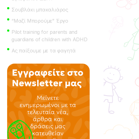
Σουβλάκι μπακαλιάρος
“Μαζί Μπορούμε” Έργο
Pilot training for parents and
guardians of children with ADHD
Ας παίξουμε με τα φαγητά