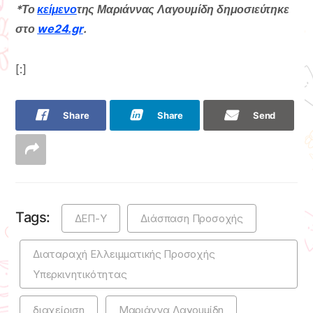
*Το
κείμενο
της Μαριάννας Λαγουμίδη δημοσιεύτηκε
στο
we24.gr
.
[:]
Share
Share
Send
Tags:
ΔΕΠ-Υ
Διάσπαση Προσοχής
Διαταραχή Ελλειμματικής Προσοχής
Υπερκινητικότητας
διαχείριση
Μαριάννα Λαγουμίδη