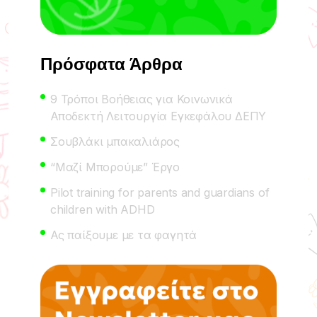
Πρόσφατα Άρθρα
9 Τρόποι Βοήθειας για Κοινωνικά
Αποδεκτή Λειτουργία Εγκεφάλου ΔΕΠΥ
Σουβλάκι μπακαλιάρος
“Μαζί Μπορούμε” Έργο
Pilot training for parents and guardians of
children with ADHD
Ας παίξουμε με τα φαγητά