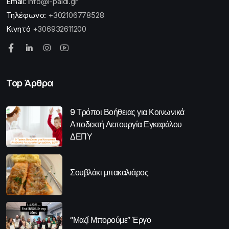
Email:
info@i-paidi.gr
Τηλέφωνο:
+302106778528
Κινητό
+306932611200
Top Άρθρα
9 Τρόποι Βοήθειας για Κοινωνικά
Αποδεκτή Λειτουργία Εγκεφάλου
ΔΕΠΥ
Σουβλάκι μπακαλιάρος
“Μαζί Μπορούμε” Έργο