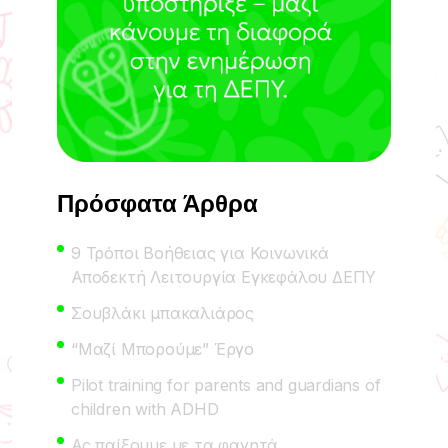
Πρόσφατα Άρθρα
9 Τρόποι Βοήθειας για Κοινωνικά
Αποδεκτή Λειτουργία Εγκεφάλου ΔΕΠΥ
Σουβλάκι μπακαλιάρος
“Μαζί Μπορούμε” Έργο
Pilot training for parents and guardians of
children with ADHD
Ας παίξουμε με τα φαγητά