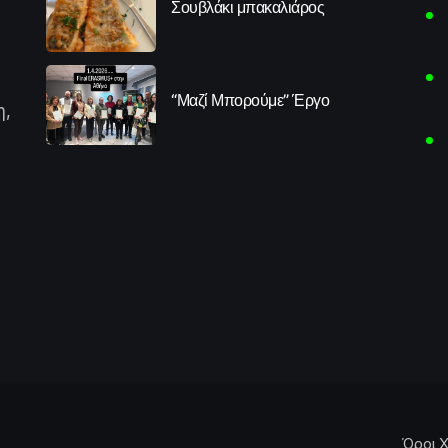
Σουβλάκι μπακαλιάρος
“Μαζί Μπορούμε” Έργο
η,
Όροι Χ