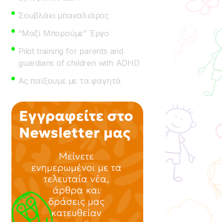
Σουβλάκι μπακαλιάρος
“Μαζί Μπορούμε” Έργο
Pilot training for parents and
guardians of children with ADHD
Ας παίξουμε με τα φαγητά