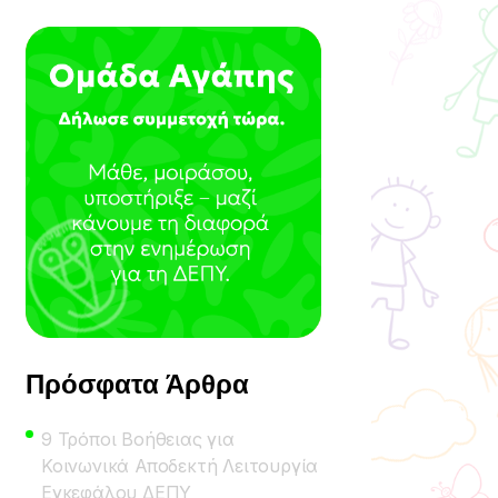
Πρόσφατα Άρθρα
9 Τρόποι Βοήθειας για
Κοινωνικά Αποδεκτή Λειτουργία
Εγκεφάλου ΔΕΠΥ