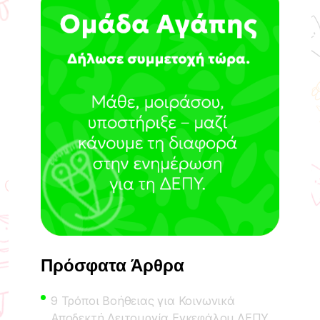
Πρόσφατα Άρθρα
9 Τρόποι Βοήθειας για Κοινωνικά
Αποδεκτή Λειτουργία Εγκεφάλου ΔΕΠΥ