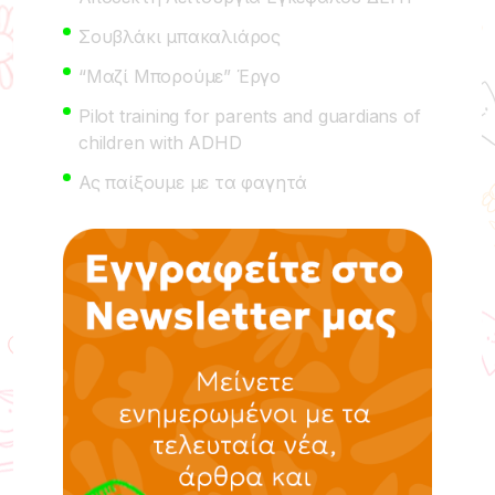
Σουβλάκι μπακαλιάρος
“Μαζί Μπορούμε” Έργο
Pilot training for parents and guardians of
children with ADHD
Ας παίξουμε με τα φαγητά