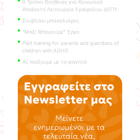
9 Τρόποι Βοήθειας για Κοινωνικά
Αποδεκτή Λειτουργία Εγκεφάλου ΔΕΠΥ
Σουβλάκι μπακαλιάρος
“Μαζί Μπορούμε” Έργο
Pilot training for parents and guardians of
children with ADHD
Ας παίξουμε με τα φαγητά