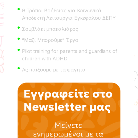
9 Τρόποι Βοήθειας για Κοινωνικά
Αποδεκτή Λειτουργία Εγκεφάλου ΔΕΠΥ
Σουβλάκι μπακαλιάρος
“Μαζί Μπορούμε” Έργο
Pilot training for parents and guardians of
children with ADHD
Ας παίξουμε με τα φαγητά