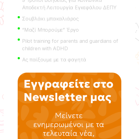
Αποδεκτή Λειτουργία Εγκεφάλου ΔΕΠΥ
Σουβλάκι μπακαλιάρος
“Μαζί Μπορούμε” Έργο
Pilot training for parents and guardians of
children with ADHD
Ας παίξουμε με τα φαγητά