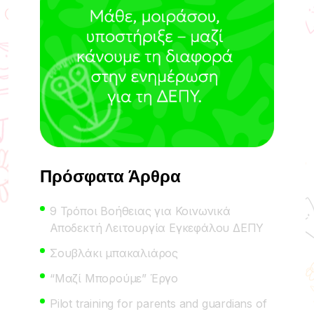
Πρόσφατα Άρθρα
9 Τρόποι Βοήθειας για Κοινωνικά
Αποδεκτή Λειτουργία Εγκεφάλου ΔΕΠΥ
Σουβλάκι μπακαλιάρος
“Μαζί Μπορούμε” Έργο
Pilot training for parents and guardians of