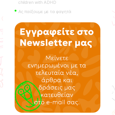
children with ADHD
Ας παίξουμε με τα φαγητά