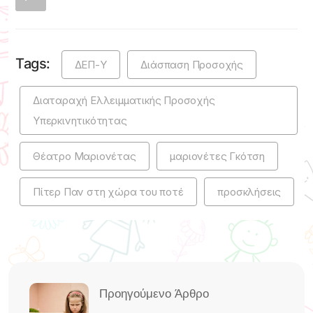
Tags:
ΔΕΠ-Υ
Διάσπαση Προσοχής
Διαταραχή Ελλειμματικής Προσοχής
Υπερκινητικότητας
Θέατρο Μαριονέτας
μαριονέτες Γκότση
Πίτερ Παν στη χώρα του ποτέ
προσκλήσεις