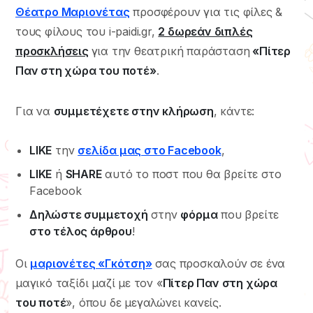
Θέατρο Μαριονέτας
προσφέρουν για τις φίλες &
τους φίλους του i-paidi.gr,
2 δωρεάν διπλές
προσκλήσεις
για την θεατρική παράσταση
«Πίτερ
Παν στη χώρα του ποτέ»
.
Για να
συμμετέχετε στην κλήρωση
, κάντε:
LIKE
την
σελίδα μας στο Facebook
,
LIKE
ή
SHARE
αυτό το ποστ που θα βρείτε στο
Facebook
Δηλώστε συμμετοχή
στην
φόρμα
που βρείτε
στο τέλος άρθρου
!
Οι
μαριονέτες «Γκότση»
σας προσκαλούν σε ένα
μαγικό ταξίδι μαζί με τον «
Πίτερ Παν στη χώρα
του ποτέ
», όπου δε μεγαλώνει κανείς.