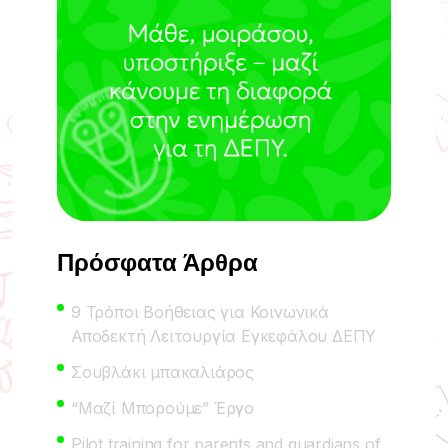
Πρόσφατα Άρθρα
9 Τρόποι Βοήθειας για Κοινωνικά
Αποδεκτή Λειτουργία Εγκεφάλου ΔΕΠΥ
Σουβλάκι μπακαλιάρος
“Μαζί Μπορούμε” Έργο
Pilot training for parents and guardians of