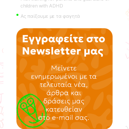
children with ADHD
Ας παίξουμε με τα φαγητά