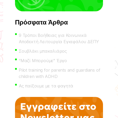
Πρόσφατα Άρθρα
9 Τρόποι Βοήθειας για Κοινωνικά
Αποδεκτή Λειτουργία Εγκεφάλου ΔΕΠΥ
Σουβλάκι μπακαλιάρος
“Μαζί Μπορούμε” Έργο
Pilot training for parents and guardians of
children with ADHD
Ας παίξουμε με τα φαγητά