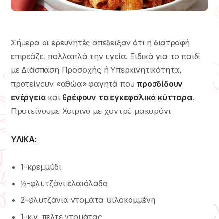
Σήμερα οι ερευνητές απέδειξαν ότι η διατροφή
επιρεάζει πολλαπλά την υγεία. Ειδικά για το παιδί
με Διάσπαση Προσοχής ή Υπερκινητικότητα,
προτείνουν «αθώα» φαγητά που
προσδίδουν
ενέργεια
και
θρέφουν τα εγκεφαλικά κύτταρα
.
Προτείνουμε Χοιρινό με χοντρό μακαρόνι
ΥΛΙΚΑ:
1-κρεμμύδι
½-φλυτζάνι ελαιόλαδο
2-φλυτζάνια ντομάτα ψιλοκομμένη
1-κ.γ. πελτέ ντομάτας