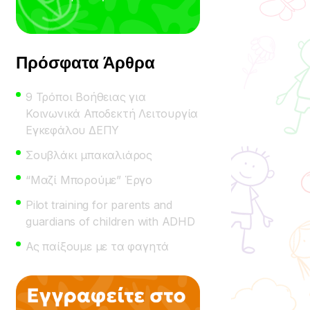
Πρόσφατα Άρθρα
9 Τρόποι Βοήθειας για
Κοινωνικά Αποδεκτή Λειτουργία
Εγκεφάλου ΔΕΠΥ
Σουβλάκι μπακαλιάρος
“Μαζί Μπορούμε” Έργο
Pilot training for parents and
guardians of children with ADHD
Ας παίξουμε με τα φαγητά