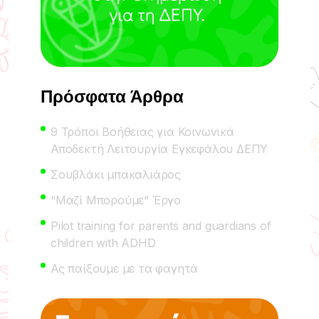
Πρόσφατα Άρθρα
9 Τρόποι Βοήθειας για Κοινωνικά
Αποδεκτή Λειτουργία Εγκεφάλου ΔΕΠΥ
Σουβλάκι μπακαλιάρος
“Μαζί Μπορούμε” Έργο
Pilot training for parents and guardians of
children with ADHD
Ας παίξουμε με τα φαγητά