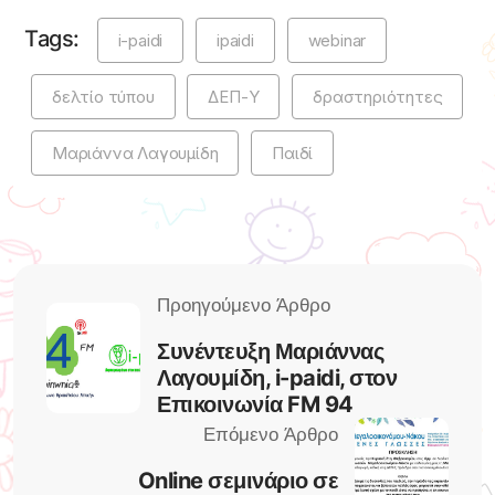
Tags:
i-paidi
ipaidi
webinar
δελτίο τύπου
ΔΕΠ-Υ
δραστηριότητες
Μαριάννα Λαγουμίδη
Παιδί
Συνέντευξη Μαριάννας
Λαγουμίδη, i-paidi, στον
Επικοινωνία FM 94
Online σεμινάριο σε