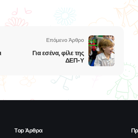
ι
Για εσένα, φίλε της
ΔΕΠ-Υ
Top Άρθρα
Πρ