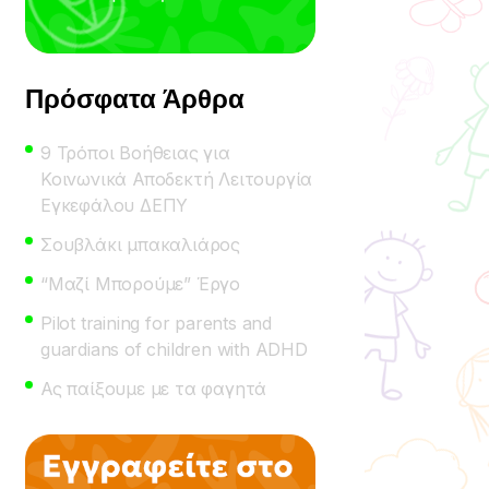
Πρόσφατα Άρθρα
9 Τρόποι Βοήθειας για
Κοινωνικά Αποδεκτή Λειτουργία
Εγκεφάλου ΔΕΠΥ
Σουβλάκι μπακαλιάρος
“Μαζί Μπορούμε” Έργο
Pilot training for parents and
guardians of children with ADHD
Ας παίξουμε με τα φαγητά