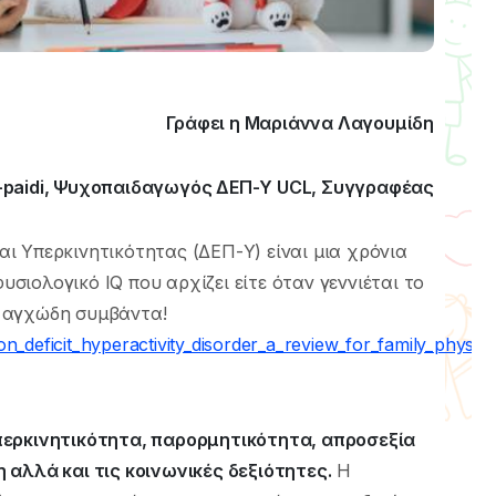
Γράφει η Μαριάννα Λαγουμίδη
-paidi, Ψυχοπαιδαγωγός ΔΕΠ-Υ UCL, Συγγραφέας
ι Υπερκινητικότητας (ΔΕΠ-Υ) είναι μια χρόνια
ιολογικό IQ που αρχίζει είτε όταν γεννιέται το
ια αγχώδη συμβάντα!
n_deficit_hyperactivity_disorder_a_review_for_family_physici
περκινητικότητα, παρορμητικότητα, απροσεξία
 αλλά και τις κοινωνικές δεξιότητες.
Η