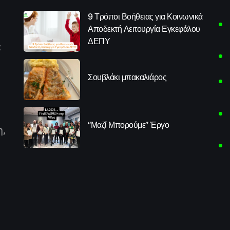
9 Τρόποι Βοήθειας για Κοινωνικά
Αποδεκτή Λειτουργία Εγκεφάλου
ΔΕΠΥ
α
Σουβλάκι μπακαλιάρος
“Μαζί Μπορούμε” Έργο
η,