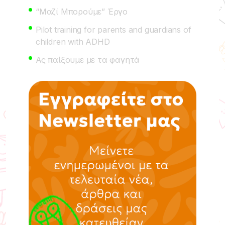
“Μαζί Μπορούμε” Έργο
Pilot training for parents and guardians of
children with ADHD
Ας παίξουμε με τα φαγητά