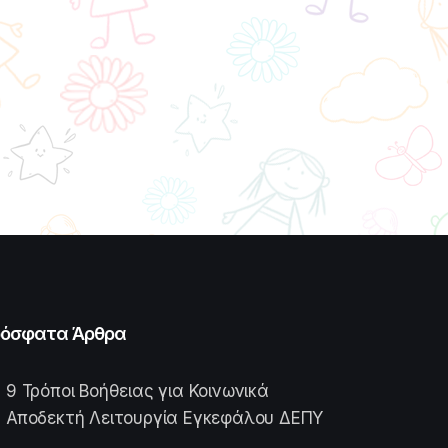
όσφατα Άρθρα
9 Τρόποι Βοήθειας για Κοινωνικά
Αποδεκτή Λειτουργία Εγκεφάλου ΔΕΠΥ