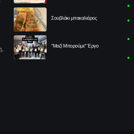
α
Σουβλάκι μπακαλιάρος
“Μαζί Μπορούμε” Έργο
η,