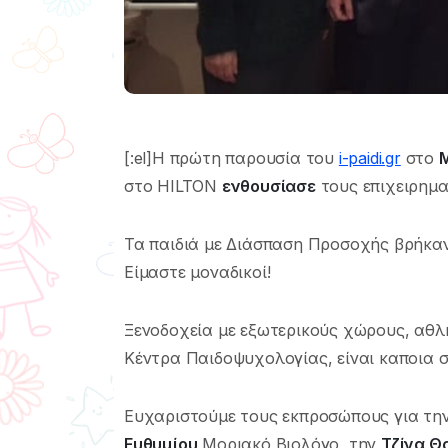
[:el]Η πρώτη παρουσία του
i-paidi.gr
στο
στο HILTON
ενθουσίασε
τους επιχειρημα
Τα παιδιά με Διάσπαση Προσοχής βρήκαν
Είμαστε μοναδικοί!
Ξενοδοχεία με εξωτερικούς χώρους, αθλη
Κέντρα Παιδοψυχολογίας, είναι καποια σ
Ευχαριστούμε τους εκπροσώπους για την
Ευθυμίου
Μοριακό Βιολόγο, την
Τζίνα Θ