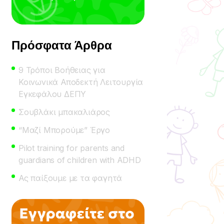
Πρόσφατα Άρθρα
9 Τρόποι Βοήθειας για
Κοινωνικά Αποδεκτή Λειτουργία
Εγκεφάλου ΔΕΠΥ
Σουβλάκι μπακαλιάρος
“Μαζί Μπορούμε” Έργο
Pilot training for parents and
guardians of children with ADHD
Ας παίξουμε με τα φαγητά