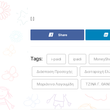
[:]
Share
Tags:
i-paidi
ipaidi
MoneySh
Διάσπαση Προσοχής
Διαταραχή Ελ
Μαριάννα Λαγουμίδη
ΤΖΙΝΑ Γ. ΘΑ