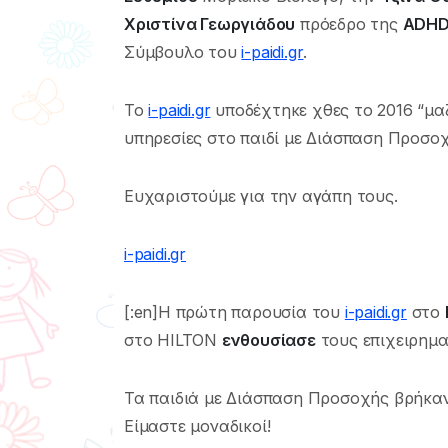
Χριστίνα Γεωργιάδου
πρόεδρο της
ADHD 
Σύμβουλο του
i-paidi.gr
.
Το
i-paidi.gr
υποδέχτηκε χθες το 2016 “μα
υπηρεσίες στο παιδί με Διάσπαση Προσοχ
Ευχαριστούμε για την αγάπη τους.
i-paidi.gr
[:en]Η πρώτη παρουσία του
i-paidi.gr
στο
στο HILTON
ενθουσίασε
τους επιχειρημα
Τα παιδιά με Διάσπαση Προσοχής βρήκαν
Είμαστε μοναδικοί!