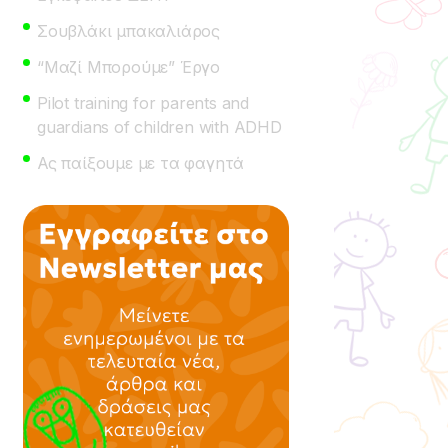
Σουβλάκι μπακαλιάρος
“Μαζί Μπορούμε” Έργο
Pilot training for parents and
guardians of children with ADHD
Ας παίξουμε με τα φαγητά