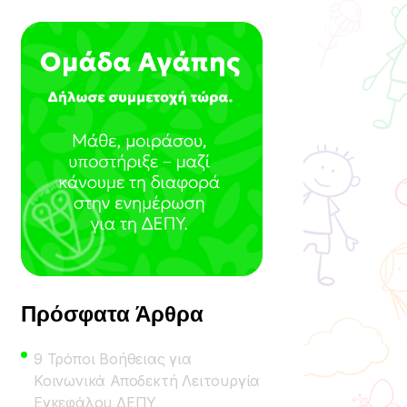
Πρόσφατα Άρθρα
9 Τρόποι Βοήθειας για
Κοινωνικά Αποδεκτή Λειτουργία
Εγκεφάλου ΔΕΠΥ