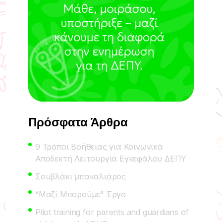
Πρόσφατα Άρθρα
9 Τρόποι Βοήθειας για Κοινωνικά
Αποδεκτή Λειτουργία Εγκεφάλου ΔΕΠΥ
Σουβλάκι μπακαλιάρος
“Μαζί Μπορούμε” Έργο
Pilot training for parents and guardians of