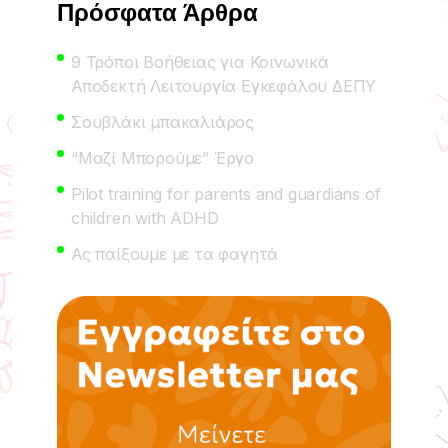
Πρόσφατα Άρθρα
9 Τρόποι Βοήθειας για Κοινωνικά
Αποδεκτή Λειτουργία Εγκεφάλου ΔΕΠΥ
Σουβλάκι μπακαλιάρος
“Μαζί Μπορούμε” Έργο
Pilot training for parents and guardians of
children with ADHD
Ας παίξουμε με τα φαγητά