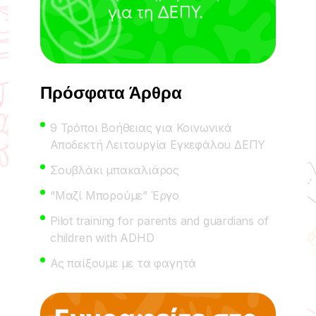
Πρόσφατα Άρθρα
9 Τρόποι Βοήθειας για Κοινωνικά
Αποδεκτή Λειτουργία Εγκεφάλου ΔΕΠΥ
Σουβλάκι μπακαλιάρος
“Μαζί Μπορούμε” Έργο
Pilot training for parents and guardians of
children with ADHD
Ας παίξουμε με τα φαγητά