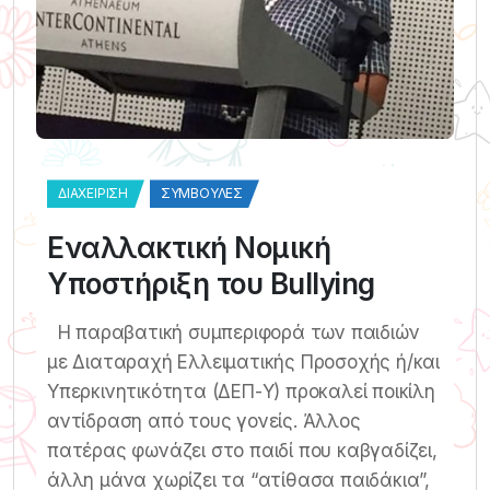
ΔΙΑΧΕΊΡΙΣΗ
ΣΥΜΒΟΥΛΈΣ
Εναλλακτική Νομική
Υποστήριξη του Βullying
Η παραβατική συμπεριφορά των παιδιών
με Διαταραχή Ελλειματικής Προσοχής ή/και
Υπερκινητικότητα (ΔΕΠ-Υ) προκαλεί ποικίλη
αντίδραση από τους γονείς. Άλλος
πατέρας φωνάζει στο παιδί που καβγαδίζει,
άλλη μάνα χωρίζει τα “ατίθασα παιδάκια”,