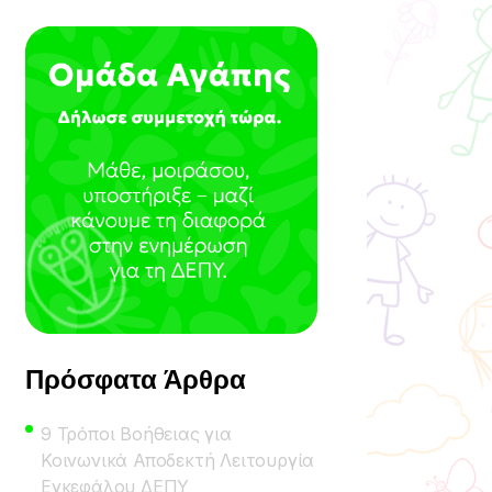
Πρόσφατα Άρθρα
9 Τρόποι Βοήθειας για
Κοινωνικά Αποδεκτή Λειτουργία
Εγκεφάλου ΔΕΠΥ