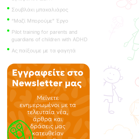
Σουβλάκι μπακαλιάρος
“Μαζί Μπορούμε” Έργο
Pilot training for parents and
guardians of children with ADHD
Ας παίξουμε με τα φαγητά