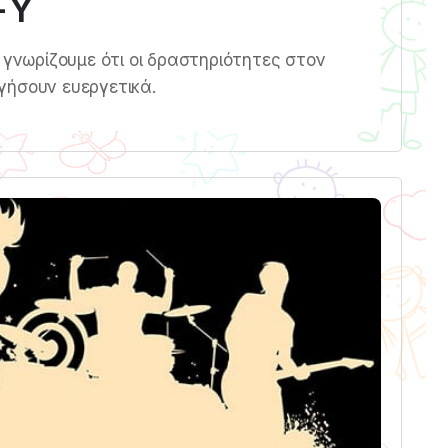
-Υ
 γνωρίζουμε ότι οι δραστηριότητες στον
γήσουν ευεργετικά.