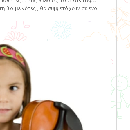
α μαθητές…. Στις 8 Μαϊου, τα 5 καλύτερα
η βία με νότες , θα συμμετάχουν σε ένα