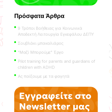
Πρόσφατα Άρθρα
9 Τρόποι Βοήθειας για Κοινωνικά
Αποδεκτή Λειτουργία Εγκεφάλου ΔΕΠΥ
Σουβλάκι μπακαλιάρος
“Μαζί Μπορούμε” Έργο
Pilot training for parents and guardians of
children with ADHD
Ας παίξουμε με τα φαγητά