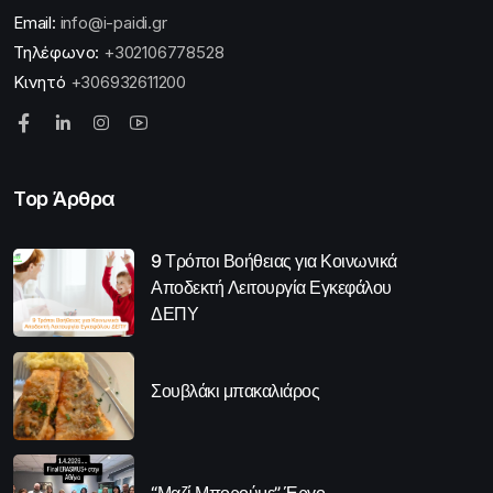
Email:
info@i-paidi.gr
Τηλέφωνο:
+302106778528
Κινητό
+306932611200
Top Άρθρα
9 Τρόποι Βοήθειας για Κοινωνικά
Αποδεκτή Λειτουργία Εγκεφάλου
ΔΕΠΥ
Σουβλάκι μπακαλιάρος