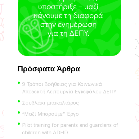
Πρόσφατα Άρθρα
9 Τρόποι Βοήθειας για Κοινωνικά
Αποδεκτή Λειτουργία Εγκεφάλου ΔΕΠΥ
Σουβλάκι μπακαλιάρος
“Μαζί Μπορούμε” Έργο
Pilot training for parents and guardians of
children with ADHD