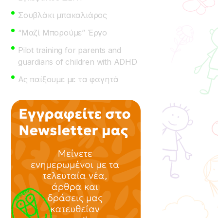
Σουβλάκι μπακαλιάρος
“Μαζί Μπορούμε” Έργο
Pilot training for parents and
guardians of children with ADHD
Ας παίξουμε με τα φαγητά