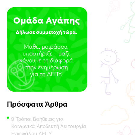
Πρόσφατα Άρθρα
9 Τρόποι Βοήθειας για
Κοινωνικά Αποδεκτή Λειτουργία
Εγκεφάλου ΔΕΠΥ