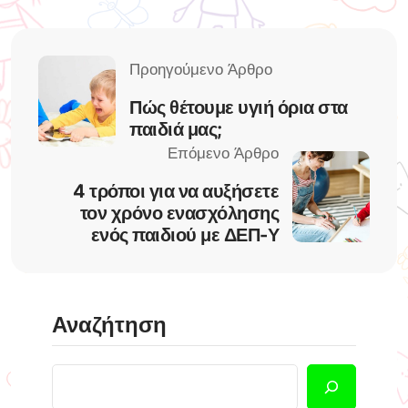
Πώς θέτουμε υγιή όρια στα
παιδιά μας;
4 τρόποι για να αυξήσετε
τον χρόνο ενασχόλησης
ενός παιδιού με ΔΕΠ-Υ
Αναζήτηση