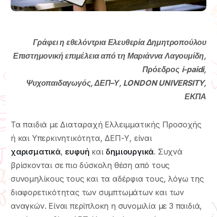
Γράφει η εθελόντρια Ελευθερία Δημητροπούλου
Επιστημονική επιμέλεια από τη Μαριάννα Λαγουμίδη,
Πρόεδρος i-paidi,
Ψυχοπαιδαγωγός, ΔΕΠ–Υ, LONDON UNIVERSITY,
ΕΚΠΑ
Τα παιδιά με Διαταραχή Ελλειμματικής Προσοχής
ή και Υπερκινητικότητα, ΔΕΠ-Υ, είναι
χαρισματικά
,
ευφυή
και
δημιουργικά
. Συχνά
βρίσκονται σε πιο δύσκολη θέση από τους
συνομηλίκους τους και τα αδέρφια τους, λόγω της
διαφορετικότητας των συμπτωμάτων και των
αναγκών. Είναι περίπλοκη η συνομιλία με 3 παιδιά,