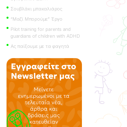
Σουβλάκι μπακαλιάρος
“Μαζί Μπορούμε” Έργο
Pilot training for parents and
guardians of children with ADHD
Ας παίξουμε με τα φαγητά