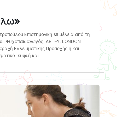
έλω»
τροπούλου Επιστημονική επιμέλεια από τη
idi, Ψυχοπαιδαγωγός, ΔΕΠ–Υ, LONDON
αραχή Ελλειμματικής Προσοχής ή και
σματικά, ευφυή και