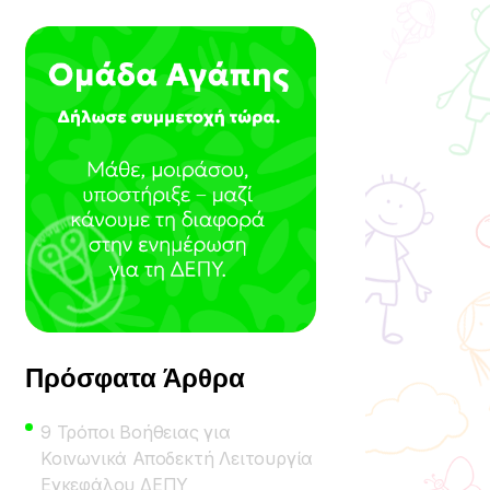
Πρόσφατα Άρθρα
9 Τρόποι Βοήθειας για
Κοινωνικά Αποδεκτή Λειτουργία
Εγκεφάλου ΔΕΠΥ