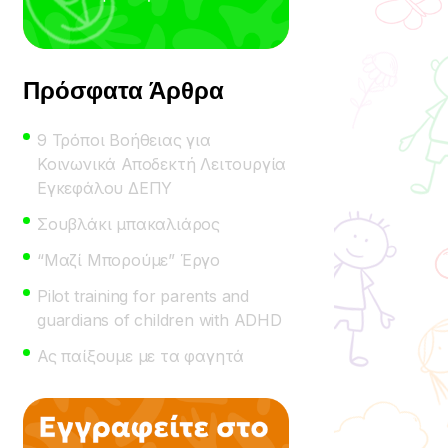
Πρόσφατα Άρθρα
9 Τρόποι Βοήθειας για
Κοινωνικά Αποδεκτή Λειτουργία
Εγκεφάλου ΔΕΠΥ
Σουβλάκι μπακαλιάρος
“Μαζί Μπορούμε” Έργο
Pilot training for parents and
guardians of children with ADHD
Ας παίξουμε με τα φαγητά