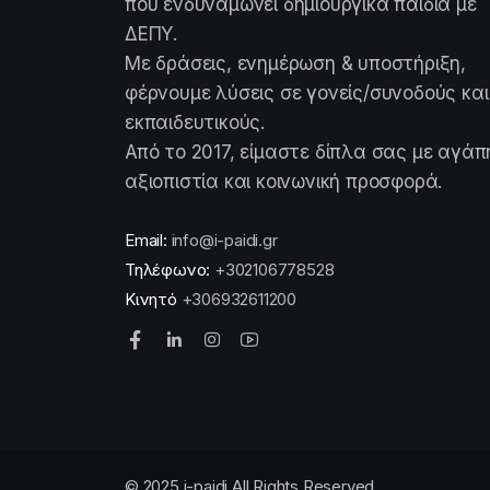
που ενδυναμώνει δημιουργικά παιδιά με
ΔΕΠΥ.
Με δράσεις, ενημέρωση & υποστήριξη,
φέρνουμε λύσεις σε γονείς/συνοδούς και
εκπαιδευτικούς.
Από το 2017, είμαστε δίπλα σας με αγάπ
αξιοπιστία και κοινωνική προσφορά.
Email:
info@i-paidi.gr
Τηλέφωνο:
+302106778528
Κινητό
+306932611200
© 2025 i-paidi All Rights Reserved.