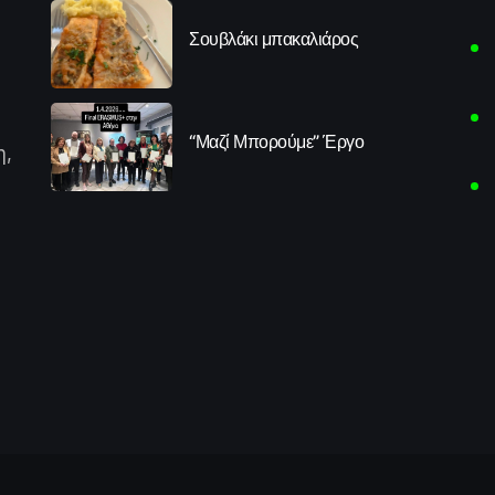
Σουβλάκι μπακαλιάρος
“Μαζί Μπορούμε” Έργο
η,